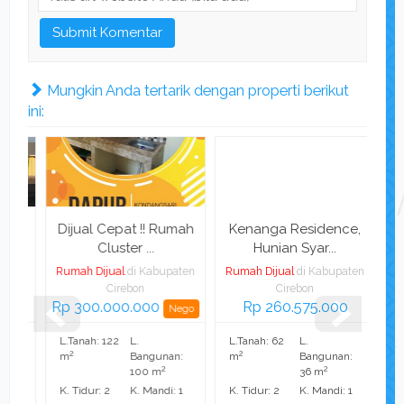
Mungkin Anda tertarik dengan properti berikut
ini:
n
Dijual Cepat !! Rumah
Kenanga Residence,
Di
Cluster ...
Hunian Syar...
ten
Rumah Dijual
di Kabupaten
Rumah Dijual
di Kabupaten
Rum
Cirebon
Cirebon
Rp 300.000.000
Rp 260.575.000
R
Nego
L.Tanah: 122
L.
L.Tanah: 62
L.
L.T
2
2
2
:
m
Bangunan:
m
Bangunan:
m
2
2
100 m
36 m
1
K. Tidur: 2
K. Mandi: 1
K. Tidur: 2
K. Mandi: 1
K. T