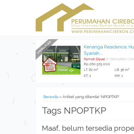
Kenanga Residence, Hu
Syariah ...
Rumah Dijual
di Kabupaten Cir
Rp 260.575.000
2
2
LT: 62 m
LB: 36 m
KT: 2
KM: 1
Beranda
»
Artikel yang ditandai 'NPOPTKP'
Tags NPOPTKP
Maaf, belum tersedia prope