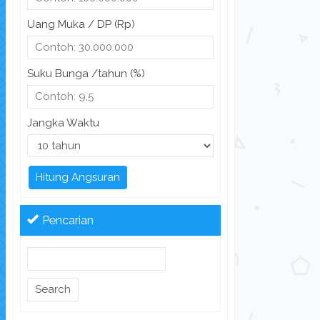
Uang Muka / DP (Rp)
Suku Bunga /tahun (%)
Jangka Waktu
Hitung Angsuran
Pencarian
Search
for: