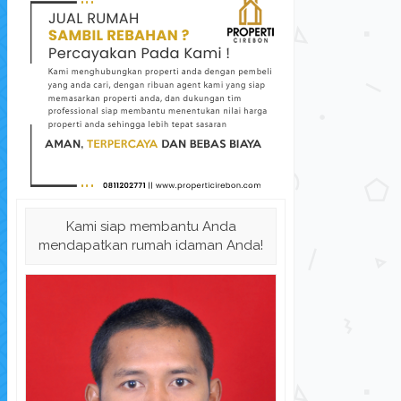
Perumahan Cirebon "Adora Resid...
Rumah
Kami siap membantu Anda
Rumah Dijual
di Kabupaten Cirebon
Rum
mendapatkan rumah idaman Anda!
Harga Hubungi Kami
L.Tanah: 102 
K. Tidur: 2