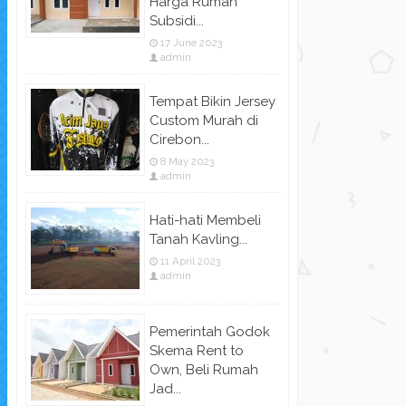
Harga Rumah
Subsidi...
17 June 2023
admin
Tempat Bikin Jersey
Custom Murah di
Cirebon...
8 May 2023
admin
Hati-hati Membeli
Tanah Kavling...
11 April 2023
admin
Pemerintah Godok
Skema Rent to
Own, Beli Rumah
Jad...