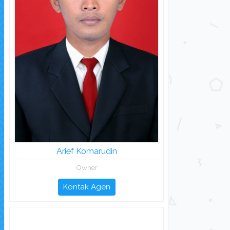
Arief Komarudin
Owner
Kontak Agen