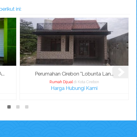
rikut ini:
..
Perumahan Cirebon "Lobunta Lan...
Rumah Dijual
di Kota Cirebon
Harga Hubungi Kami