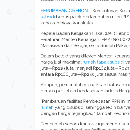
PERUMAHAN CIREBON
– Kementerian Keua
subsidi
bebas pajak pertambahan nilai (PPN
kenaikan biaya konstruksi.
Kepala Badan Kebijakan Fiskal (BKF) Febr
Peraturan Menteri Keuangan (PMK) No.60
Mahasiswa dan Pelajar, serta Rumah Peker
Dalam beleid yang diteken Menteri Keuanga
harga jual maksimal
rumah tapak subsidi
ya
juta—Rp219 juta, menjadi Rp162 juta—Rp234
antara Rp166 juta—Rp240 juta sesuai masi
Adapun, pemerintah menaikkan batasan ini m
persen per tahun berdasarkan Indeks Harg
“Pembaruan fasilitas Pembebasan PPN ini 
rumah
yang disubsidi sehingga lebih bany
dengan harga terjangkau,” tambah Febrio d
Pemerintah secara khusus juga mengatur 