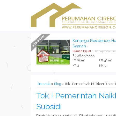
Kenanga Residence, Hu
Syariah ...
Rumah Dijual
di Kabupaten Cir
Rp 260.575.000
2
2
LT: 62 m
LB: 36 m
KT: 2
KM: 1
Beranda
»
Blog
» Tok ! Pemerintah Naikkan Batas 
Tok ! Pemerintah Nai
Subsidi
Dipublish pada 17 June 2023 | Dilihat sebanyak 1.475 kali