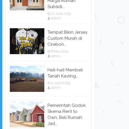
Harga Rumah
Subsidi...
17 June 2023
admin
Tempat Bikin Jersey
Custom Murah di
Cirebon...
8 May 2023
admin
Hati-hati Membeli
Tanah Kavling...
11 April 2023
admin
Pemerintah Godok
Skema Rent to
Own, Beli Rumah
Jad...