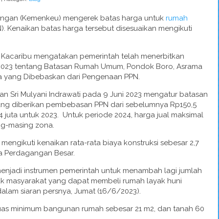
ngan (Kemenkeu) mengerek batas harga untuk
rumah
). Kenaikan batas harga tersebut disesuaikan mengikuti
io Kacaribu mengatakan pemerintah telah menerbitkan
/2023 tentang Batasan Rumah Umum, Pondok Boro, Asrama
ja yang Dibebaskan dari Pengenaan PPN.
n Sri Mulyani Indrawati pada 9 Juni 2023 mengatur batasan
ng diberikan pembebasan PPN dari sebelumnya Rp150,5
 juta untuk 2023. Untuk periode 2024, harga jual maksimal
ng-masing zona.
engikuti kenaikan rata-rata biaya konstruksi sebesar 2,7
a Perdagangan Besar.
menjadi instrumen pemerintah untuk menambah lagi jumlah
ak masyarakat yang dapat membeli rumah layak huni
alam siaran persnya, Jumat (16/6/2023).
luas minimum bangunan rumah sebesar 21 m2, dan tanah 60