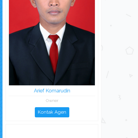
Arief Komarudin
Owner
Kontak Agen