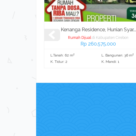
i Komple...
Kenanga Residence, Hunian Syar...
en Cirebon
Rumah Dijual
di Kabupaten Cirebon
Kami
Rp 260.575.000
2
2
L.Tanah: 62 m
L. Bangunan: 36 m
K. Tidur: 2
K. Mandi: 1