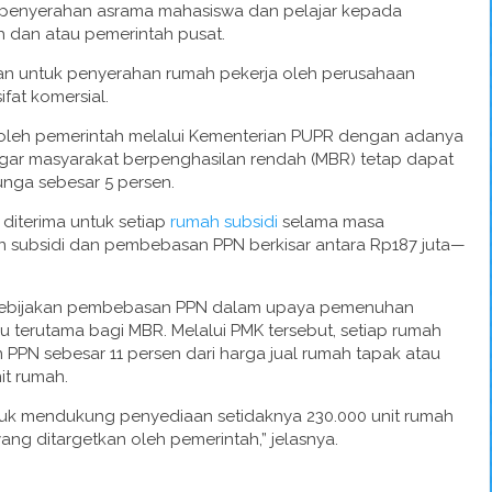
penyerahan asrama mahasiswa dan pelajar kepada
h dan atau pemerintah pusat.
kan untuk penyerahan rumah pekerja oleh perusahaan
fat komersial.
 oleh pemerintah melalui Kementerian PUPR dengan adanya
 agar masyarakat berpenghasilan rendah (MBR) tetap dapat
nga sebesar 5 persen.
diterima untuk setiap
rumah subsidi
selama masa
 subsidi dan pembebasan PPN berkisar antara Rp187 juta—
 kebijakan pembebasan PPN dalam upaya pemenuhan
u terutama bagi MBR. Melalui PMK tersebut, setiap rumah
PPN sebesar 11 persen dari harga jual rumah tapak atau
it rumah.
ntuk mendukung penyediaan setidaknya 230.000 unit rumah
ng ditargetkan oleh pemerintah,” jelasnya.