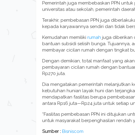
Pemerintah juga membebaskan PPN untuk 
universitas atau sekolah, pemerintah daera
Terakhir, pembebasan PPN juga diberlaku
kepada karyawannya sendiri dan tidak bersi
Kemudahan memiliki
rumah
juga diberikan
bantuan subsidi selisih bunga. Tujuannya,
membayar cicilan rumah dengan tingkat bu
Dengan demikian, total manfaat yang akan 
pembayaran cicilan rumah dengan bantuan
Rp270 juta.
Dia mengatakan pemerintah melanjutkan
kebutuhan hunian layak huni dan terjangka
mendapatkan fasilitas berupa pembebasan 
antara Rp16 juta—Rp24 juta untuk setiap un
“Fasilitas pembebasan PPN ini ditujukan u
untuk masyarakat berpenghasilan rendah ya
Sumber :
Bisniscom