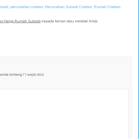
bsidi
,
perumahan cirebon
,
Perumahan Subsidi Cirebon
,
Rumah Cirebon
,
tas Harga Rumah Subsidi
kepada teman atau kerabat Anda.
da bintang (*) wajib diisi.