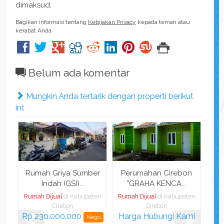
dimaksud.
Bagikan informasi tentang
Kebijakan Privacy
kepada teman atau
kerabat Anda.
Belum ada komentar
Mungkin Anda tertarik dengan properti berikut
ini:
ah
Rumah Griya Sumber
Perumahan Cirebon
Rum
Indah (GSI)...
"GRAHA KENCA...
ten
Rumah Dijual
di Kabupaten
Rumah Dijual
di Kabupaten
Rum
Cirebon
Cirebon
Rp 230.000.000
Harga Hubungi Kami
Rp 
go
Nego