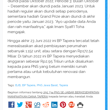
diundi pada Oktober 2022, Periode 3: Bulan Oktober
– Desember akan diundi pada Januari 2023. Untuk
hadiah reguler akan diundi setiap periodenya,
sementara hadiah Grand Prize akan diundi di akhir
periode yaitu Januari 2023. “Ayo update data Anda
dan raih manfaatnya,” ajak Imam Syafi’I Toha
mengajak.
Hingga akhir 23 Juni 2022 ini BP Tapera tercatat telah
merealisasikan akad pembiayaan perumahan
sebanyak 1.152 unit, atau setara dengan Rp172,54
Miliar. Di tahun 2022 ini BP Tapera menyediakan
anggaran sebesar Rp2,95 Triliun untuk disalurkan
kepada para PNS yang belum memiliki rumah
pertama atau untuk kebutuhan renovasi dan
membangun.
Tags:
BJB
,
BP Tapera
,
PNS Jawa Barat
,
Tapera
Bagikan informasi tentang
292.734 PNS SE-JABAR BERKESEMPATAN
MANFAATKAN DANA TAPERA
kepada teman atau kerabat Anda.