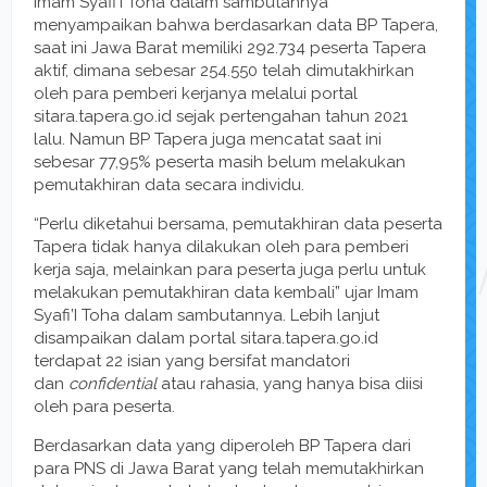
Imam Syafi’i Toha dalam sambutannya
menyampaikan bahwa berdasarkan data BP Tapera,
saat ini Jawa Barat memiliki 292.734 peserta Tapera
aktif, dimana sebesar 254.550 telah dimutakhirkan
oleh para pemberi kerjanya melalui portal
sitara.tapera.go.id sejak pertengahan tahun 2021
lalu. Namun BP Tapera juga mencatat saat ini
sebesar 77,95% peserta masih belum melakukan
pemutakhiran data secara individu.
“Perlu diketahui bersama, pemutakhiran data peserta
Tapera tidak hanya dilakukan oleh para pemberi
kerja saja, melainkan para peserta juga perlu untuk
melakukan pemutakhiran data kembali” ujar Imam
Syafi’I Toha dalam sambutannya. Lebih lanjut
disampaikan dalam portal sitara.tapera.go.id
terdapat 22 isian yang bersifat mandatori
dan
confidential
atau rahasia, yang hanya bisa diisi
oleh para peserta.
Berdasarkan data yang diperoleh BP Tapera dari
para PNS di Jawa Barat yang telah memutakhirkan