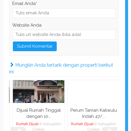
Email Anda
*
Website Anda
Mungkin Anda tertarik dengan properti berikut
ini:
n
Dijual Rumah Tinggal
Perum Taman Kaliwulu
Ru
dengan 10...
Indah 47/...
ebon
Rumah Dijual
di Kabupaten
Rumah Dijual
di Kabupaten
Rum
mi
Cirebon
Cirebon