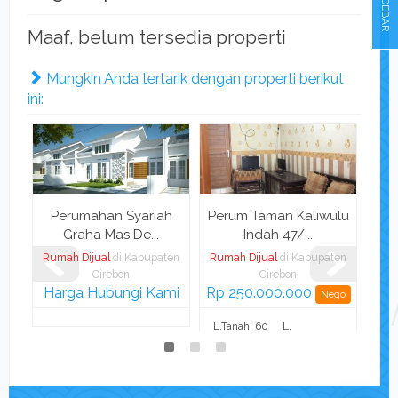
SIDEBAR
Maaf, belum tersedia properti
Mungkin Anda tertarik dengan properti berikut
ini:
Perumahan Syariah
Perum Taman Kaliwulu
Dij
Graha Mas De...
Indah 47/...
Rumah Dijual
di Kabupaten
Rumah Dijual
di Kabupaten
Ruma
Cirebon
Cirebon
Harga Hubungi Kami
Rp 250.000.000
Rp
Nego
L.Tanah: 60
L.
L.Ta
2
2
m
Bangunan:
m
2
47,5 m
K. Tidur: 2
K. Mandi: 1
K. Ti