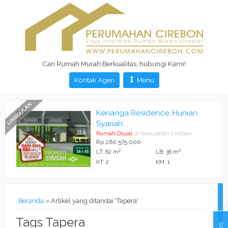
Cari Rumah Murah Berkualitas, hubungi Kami!
Kontak Agen
Menu
Kenanga Residence, Hunian
Syariah ...
Rumah Dijual
di Kabupaten Cirebon
Rp 260.575.000
2
2
LT: 62 m
LB: 36 m
KT: 2
KM: 1
Beranda
»
Artikel yang ditandai 'Tapera'
Tags Tapera