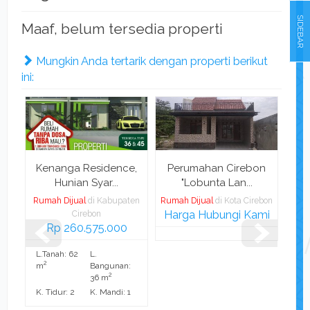
SIDEBAR
Maaf, belum tersedia properti
Mungkin Anda tertarik dengan properti berikut
ini:
Kenanga Residence,
Perumahan Cirebon
Rum
Hunian Syar...
"Lobunta Lan...
Rumah Dijual
di Kabupaten
Rumah Dijual
di Kota Cirebon
Rum
Harga Hubungi Kami
Cirebon
Rp 260.575.000
Rp 
L.Tanah: 62
L.
L.T
2
2
m
Bangunan:
m
2
36 m
K. Tidur: 2
K. Mandi: 1
K. 