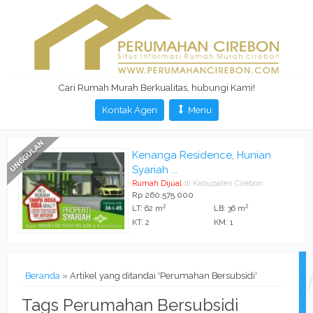
Cari Rumah Murah Berkualitas, hubungi Kami!
Kontak Agen
Menu
Kenanga Residence, Hunian
Syariah ...
Rumah Dijual
di Kabupaten Cirebon
Rp 260.575.000
2
2
LT: 62 m
LB: 36 m
KT: 2
KM: 1
Beranda
»
Artikel yang ditandai 'Perumahan Bersubsidi'
Tags Perumahan Bersubsidi