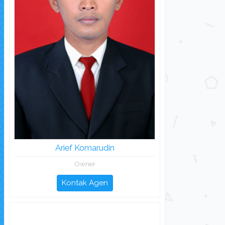
Arief Komarudin
Owner
Kontak Agen