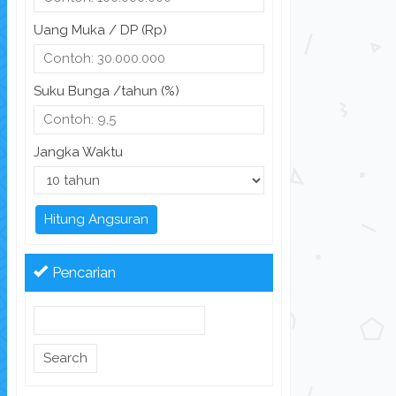
Uang Muka / DP (Rp)
Suku Bunga /tahun (%)
Jangka Waktu
Hitung Angsuran
Pencarian
Search
for: