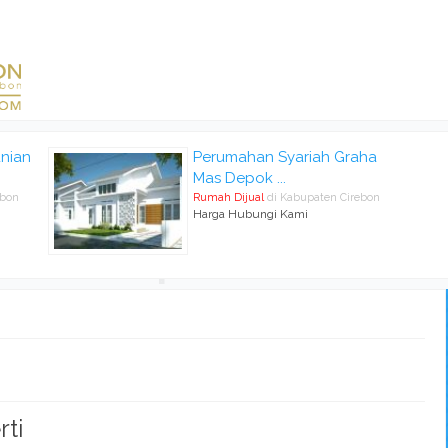
nian
Perumahan Syariah Graha
Mas Depok ...
ebon
Rumah Dijual
di Kabupaten Cirebon
Harga Hubungi Kami
rti