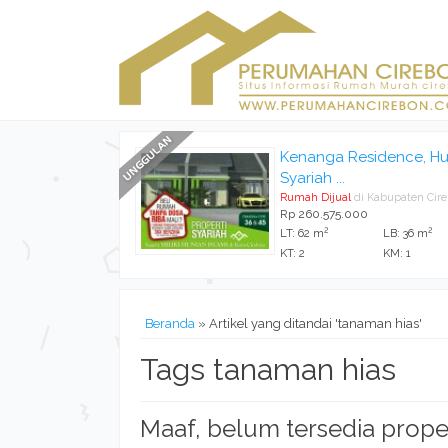
Kenanga Residence, Hu
Syariah ...
Rumah Dijual
di Kabupaten Cir
Rp 260.575.000
2
2
LT: 62 m
LB: 36 m
KT: 2
KM: 1
Beranda
»
Artikel yang ditandai 'tanaman hias'
Tags tanaman hias
Maaf, belum tersedia prope