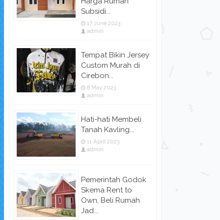
Harga Rumah
Subsidi...
17 June 2023
admin
Tempat Bikin Jersey
Custom Murah di
Cirebon...
8 May 2023
admin
Hati-hati Membeli
Tanah Kavling...
11 April 2023
admin
Pemerintah Godok
Skema Rent to
Own, Beli Rumah
Jad...