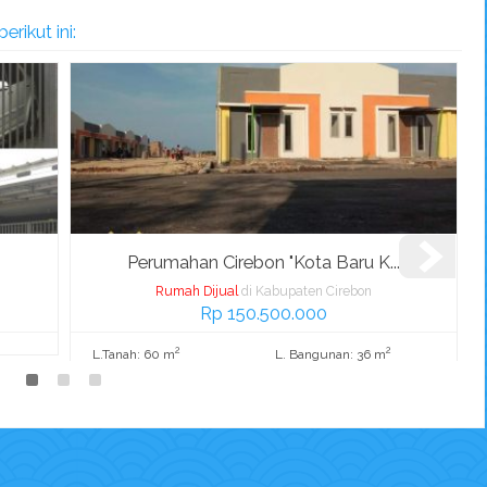
rikut ini:
.
Dijual Cepat !! Rumah Cluster ...
Rumah Dijual
di Kabupaten Cirebon
Rp 300.000.000
Nego
2
2
L.Tanah: 122 m
L. Bangunan: 100 m
K. Tidur: 2
K. Mandi: 1