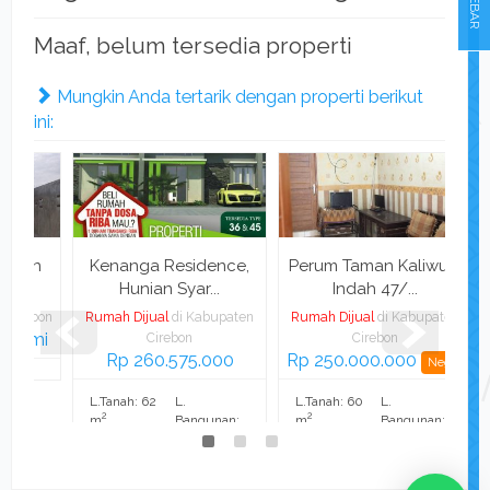
SIDEBAR
Maaf, belum tersedia properti
Mungkin Anda tertarik dengan properti berikut
ini:
on
Kenanga Residence,
Perum Taman Kaliwulu
P
Hunian Syar...
Indah 47/...
rebon
Rumah Dijual
di Kabupaten
Rumah Dijual
di Kabupaten
Ru
ami
Cirebon
Cirebon
Rp 260.575.000
Rp 250.000.000
Ha
Nego
L.Tanah: 62
L.
L.Tanah: 60
L.
2
2
m
Bangunan:
m
Bangunan:
2
2
36 m
47,5 m
K. Tidur: 2
K. Mandi: 1
K. Tidur: 2
K. Mandi: 1