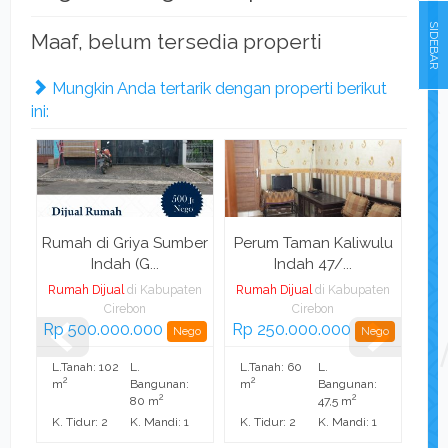
SIDEBAR
Maaf, belum tersedia properti
Mungkin Anda tertarik dengan properti berikut
ini:
Rumah di Griya Sumber
Perum Taman Kaliwulu
Diju
Indah (G...
Indah 47/...
Rumah Dijual
di Kabupaten
Rumah Dijual
di Kabupaten
Rum
Cirebon
Cirebon
Rp 500.000.000
Rp 250.000.000
Ha
Nego
Nego
L.Tanah: 102
L.
L.Tanah: 60
L.
2
2
m
Bangunan:
m
Bangunan:
2
2
80 m
47,5 m
K. Tidur: 2
K. Mandi: 1
K. Tidur: 2
K. Mandi: 1