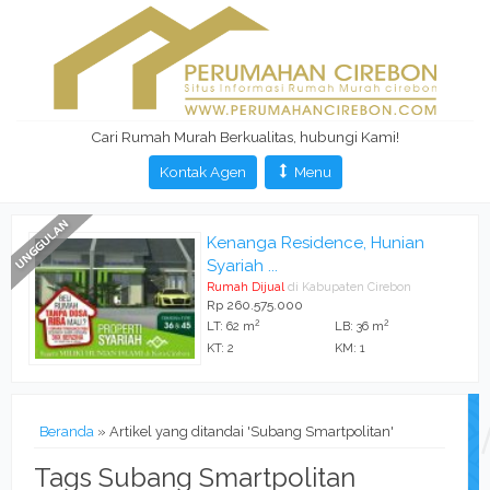
Cari Rumah Murah Berkualitas, hubungi Kami!
Kontak Agen
Menu
Kenanga Residence, Hunian
Syariah ...
Rumah Dijual
di Kabupaten Cirebon
Rp 260.575.000
2
2
LT: 62 m
LB: 36 m
KT: 2
KM: 1
Beranda
»
Artikel yang ditandai 'Subang Smartpolitan'
Tags Subang Smartpolitan