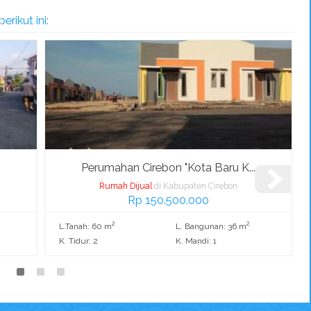
rikut ini:
.
Perumahan Cirebon "Kota Baru K...
Rumah Dijual
di Kabupaten Cirebon
Rp 150.500.000
2
2
L.Tanah: 60 m
L. Bangunan: 36 m
K. Tidur: 2
K. Mandi: 1