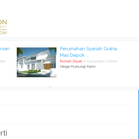
nian
Perumahan Syariah Graha
Mas Depok ...
ebon
Rumah Dijual
di Kabupaten Cirebon
Harga Hubungi Kami
rti