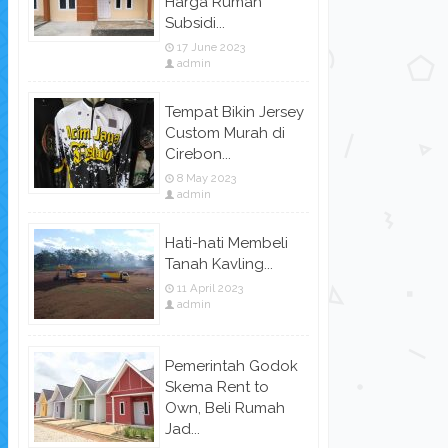
Harga Rumah
Subsidi...
17 June 2023
admin
Tempat Bikin Jersey
Custom Murah di
Cirebon...
8 May 2023
admin
Hati-hati Membeli
Tanah Kavling...
11 April 2023
admin
Pemerintah Godok
Skema Rent to
Own, Beli Rumah
Jad...