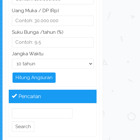
Uang Muka / DP (Rp)
Suku Bunga /tahun (%)
Jangka Waktu
Hitung Angsuran
Pencarian
Search
for: