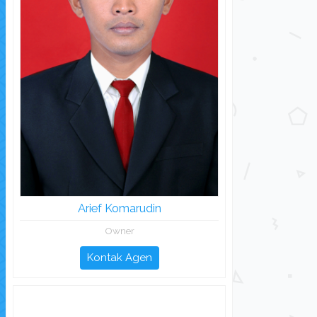
Arief Komarudin
Owner
Kontak Agen