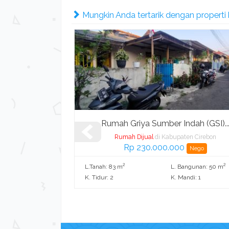
Mungkin Anda tertarik dengan properti be
ian Syar...
Rumah Griya Sumber Indah (GSI)..
en Cirebon
Rumah Dijual
di Kabupaten Cirebon
00
Rp 230.000.000
Nego
2
2
2
ngunan: 36 m
L.Tanah: 83 m
L. Bangunan: 50 m
di: 1
K. Tidur: 2
K. Mandi: 1