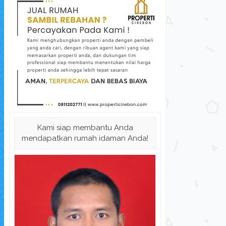
Dijual Cepat!! Rumah di Komple...
Peruma
Kami siap membantu Anda
Rumah Dijual
di Kabupaten Cirebon
Rum
mendapatkan rumah idaman Anda!
Harga Hubungi Kami