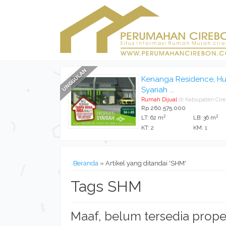
Kenanga Residence, Hu
Syariah ...
Rumah Dijual
di Kabupaten Cir
Rp 260.575.000
2
2
LT: 62 m
LB: 36 m
KT: 2
KM: 1
Beranda
»
Artikel yang ditandai 'SHM'
Tags SHM
Maaf, belum tersedia prope