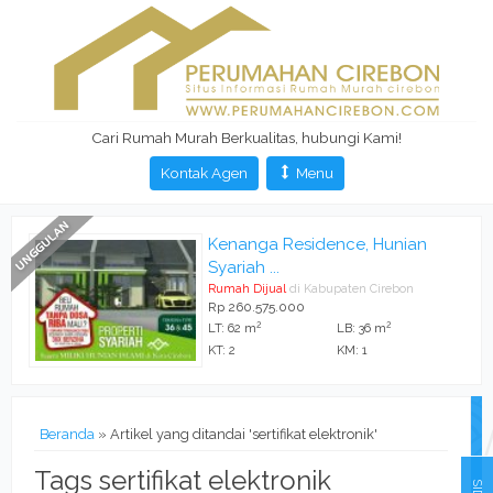
Cari Rumah Murah Berkualitas, hubungi Kami!
Kontak Agen
Menu
Kenanga Residence, Hunian
Syariah ...
Rumah Dijual
di Kabupaten Cirebon
Rp 260.575.000
2
2
LT: 62 m
LB: 36 m
KT: 2
KM: 1
Beranda
»
Artikel yang ditandai 'sertifikat elektronik'
Tags sertifikat elektronik