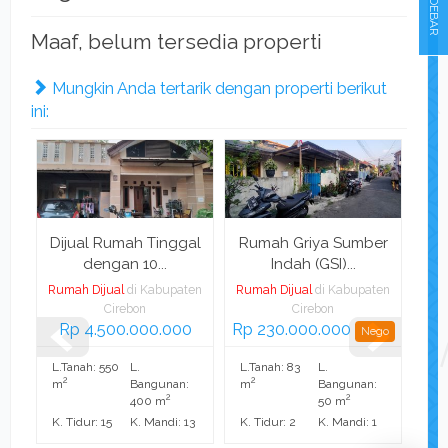
SIDEBAR
Maaf, belum tersedia properti
Mungkin Anda tertarik dengan properti berikut
ini:
h
Dijual Rumah Tinggal
Rumah Griya Sumber
Pe
dengan 10...
Indah (GSI)...
ten
Rumah Dijual
di Kabupaten
Rumah Dijual
di Kabupaten
Rum
Cirebon
Cirebon
mi
Rp 4.500.000.000
Rp 230.000.000
Nego
L.Tanah: 550
L.
L.Tanah: 83
L.
L.T
2
2
2
m
Bangunan:
m
Bangunan:
m
2
2
400 m
50 m
K. Tidur: 15
K. Mandi: 13
K. Tidur: 2
K. Mandi: 1
K. 