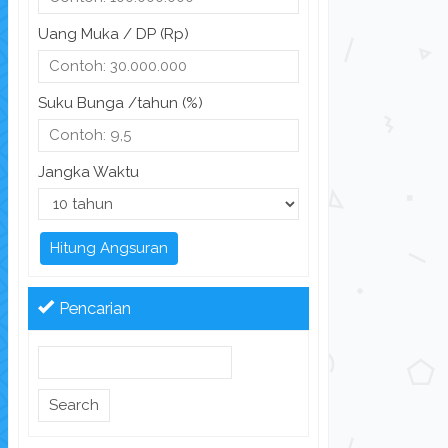
Uang Muka / DP (Rp)
Suku Bunga /tahun (%)
Jangka Waktu
Hitung Angsuran
Pencarian
Search
for: