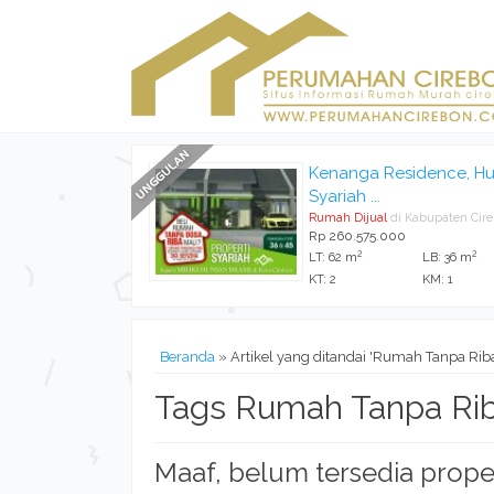
Kenanga Residence, Hu
Syariah ...
Rumah Dijual
di Kabupaten Cir
Rp 260.575.000
2
2
LT: 62 m
LB: 36 m
KT: 2
KM: 1
Beranda
»
Artikel yang ditandai 'Rumah Tanpa Rib
Tags Rumah Tanpa Ri
Maaf, belum tersedia prope