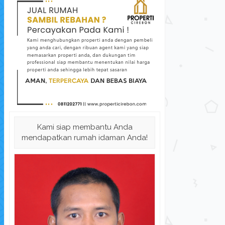
Dijual Cepat!! Rumah di Komple...
Rumah
Kami siap membantu Anda
Rumah Dijual
di Kabupaten Cirebon
Rum
mendapatkan rumah idaman Anda!
Harga Hubungi Kami
L.Tanah: 83 m
K. Tidur: 2