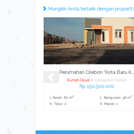
Mungkin Anda tertarik dengan properti be
Cluster ...
Perumahan Cirebon "Kota Baru K..
en Cirebon
Rumah Dijual
di Kabupaten Cirebon
Rp 150.500.000
Nego
2
2
2
ngunan: 100 m
L.Tanah: 60 m
L. Bangunan: 36 m
di: 1
K. Tidur: 2
K. Mandi: 1