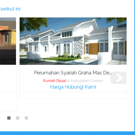
rikut ini:
.
Perumahan Syariah Graha Mas De...
Rumah Dijual
di Kabupaten Cirebon
Harga Hubungi Kami