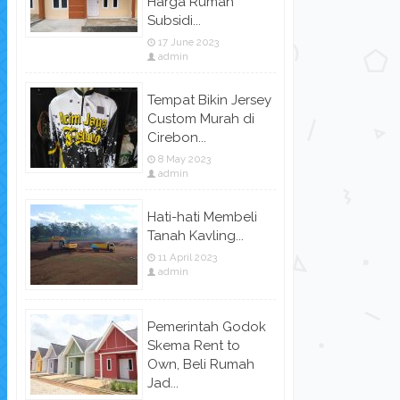
Harga Rumah
Subsidi...
17 June 2023
admin
Tempat Bikin Jersey
Custom Murah di
Cirebon...
8 May 2023
admin
Hati-hati Membeli
Tanah Kavling...
11 April 2023
admin
Pemerintah Godok
Skema Rent to
Own, Beli Rumah
Jad...