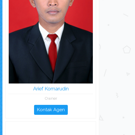
Arief Komarudin
Owner
Kontak Agen