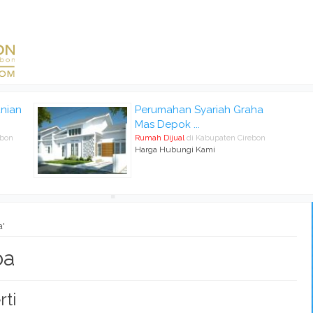
nian
Perumahan Syariah Graha
Mas Depok ...
ebon
Rumah Dijual
di Kabupaten Cirebon
Harga Hubungi Kami
a'
ba
rti