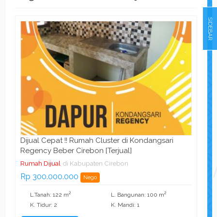
SIDEBAR
Dijual Cepat !! Rumah Cluster di Kondangsari
Regency Beber Cirebon [Terjual]
Rumah Dijual
di Kabupaten Cirebon
Rp 300.000.000
Nego
2
2
L.Tanah: 122 m
L. Bangunan: 100 m
K. Tidur: 2
K. Mandi: 1