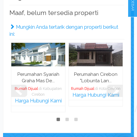
SIDEBAR
Maaf, belum tersedia properti
Mungkin Anda tertarik dengan properti berikut
ini:
Perumahan Syariah
Perumahan Cirebon
Rum
Graha Mas De...
"Lobunta Lan...
Rumah Dijual
di Kabupaten
Rumah Dijual
di Kota Cirebon
Rum
Harga Hubungi Kami
Cirebon
Harga Hubungi Kami
Rp 
L.T
2
m
K. 