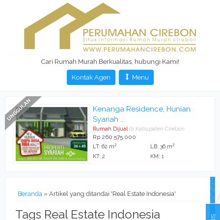
Cari Rumah Murah Berkualitas, hubungi Kami!
Kontak Agen
Menu
Kenanga Residence, Hunian
Syariah ...
Rumah Dijual
di Kabupaten Cirebon
Rp 260.575.000
2
2
LT: 62 m
LB: 36 m
KT: 2
KM: 1
Beranda
»
Artikel yang ditandai 'Real Estate Indonesia'
Tags Real Estate Indonesia