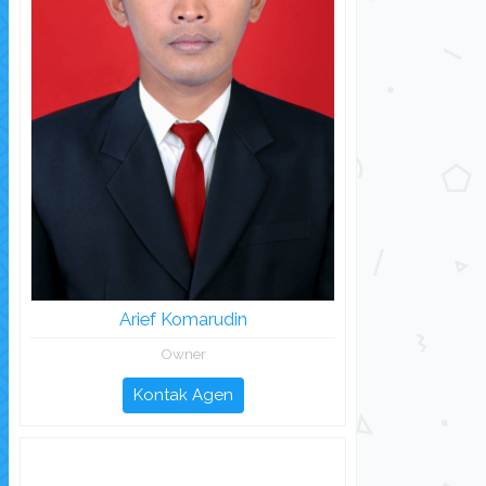
Arief Komarudin
Owner
Kontak Agen