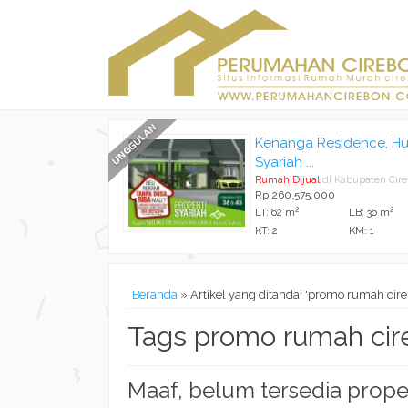
Kenanga Residence, Hu
Syariah ...
Rumah Dijual
di Kabupaten Cir
Rp 260.575.000
2
2
LT: 62 m
LB: 36 m
KT: 2
KM: 1
Beranda
»
Artikel yang ditandai 'promo rumah cir
Tags promo rumah cir
Maaf, belum tersedia prope