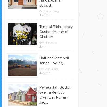
Harga Rumah
Subsidi...
17 June 2023
admin
Tempat Bikin Jersey
Custom Murah di
Cirebon...
8 May 2023
admin
Hati-hati Membeli
Tanah Kavling...
11 April 2023
admin
Pemerintah Godok
Skema Rent to
Own, Beli Rumah
Jad...