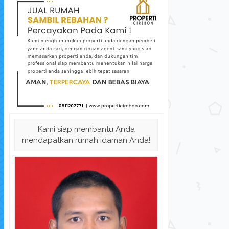
Perumahan Cirebon "Lobunta Lan...
Rumah
Kami siap membantu Anda
Rumah Dijual
di Kota Cirebon
Rum
mendapatkan rumah idaman Anda!
Harga Hubungi Kami
L.Tanah: 102 
K. Tidur: 2