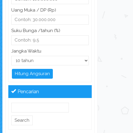
Uang Muka / DP (Rp)
Suku Bunga /tahun (%)
Jangka Waktu
Hitung Angsuran
Pencarian
Search
for: