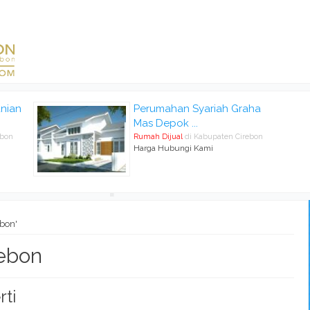
nian
Perumahan Syariah Graha
Mas Depok ...
ebon
Rumah Dijual
di Kabupaten Cirebon
Harga Hubungi Kami
ebon'
ebon
rti