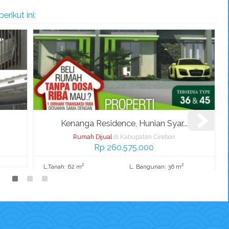
rikut ini:
Kenanga Residence, Hunian Syar...
Rumah Dijual
di Kabupaten Cirebon
Rp 260.575.000
2
2
L.Tanah: 62 m
L. Bangunan: 36 m
K. Tidur: 2
K. Mandi: 1