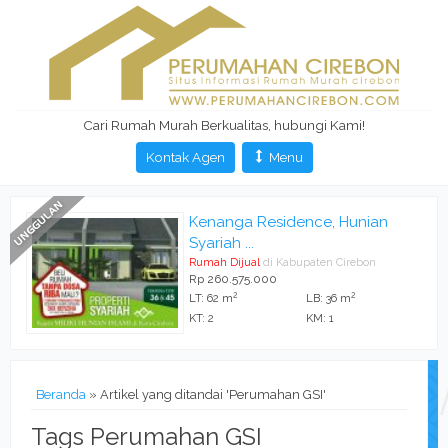
Cari Rumah Murah Berkualitas, hubungi Kami!
Kontak Agen
Menu
Kenanga Residence, Hunian
Syariah ...
Rumah Dijual
di Kabupaten Cirebon
Rp 260.575.000
2
2
LT: 62 m
LB: 36 m
KT: 2
KM: 1
Beranda
»
Artikel yang ditandai 'Perumahan GSI'
Tags Perumahan GSI