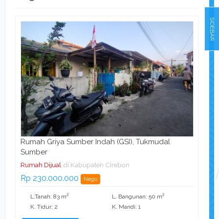
SIDEBAR
Rumah Griya Sumber Indah (GSI), Tukmudal
Sumber
Rumah Dijual
di Kabupaten Cirebon
Rp 230.000.000
Nego
2
2
L.Tanah: 83 m
L. Bangunan: 50 m
K. Tidur: 2
K. Mandi: 1