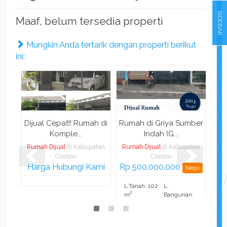
SIDEBAR
Maaf, belum tersedia properti
Mungkin Anda tertarik dengan properti berikut
ini:
al
Dijual Cepat!! Rumah di
Rumah di Griya Sumber
Pe
Komple...
Indah (G...
ten
Rumah Dijual
di Kabupaten
Rumah Dijual
di Kabupaten
Rum
Cirebon
Cirebon
0
Harga Hubungi Kami
Rp 500.000.000
Ha
Nego
L.Tanah: 102
L.
2
:
m
Bangunan:
2
80 m
13
K. Tidur: 2
K. Mandi: 1