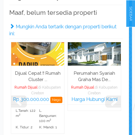
SIDEBAR
Maaf, belum tersedia properti
Mungkin Anda tertarik dengan properti berikut
ini:
Dijual Cepat !! Rumah
Perumahan Syariah
Diju
Cluster ...
Graha Mas De...
Rumah Dijual
di Kabupaten
Rumah Dijual
di Kabupaten
Rum
Cirebon
Cirebon
Rp 300.000.000
Harga Hubungi Kami
Ha
Nego
L.Tanah: 122
L.
2
m
Bangunan:
2
100 m
K. Tidur: 2
K. Mandi: 1