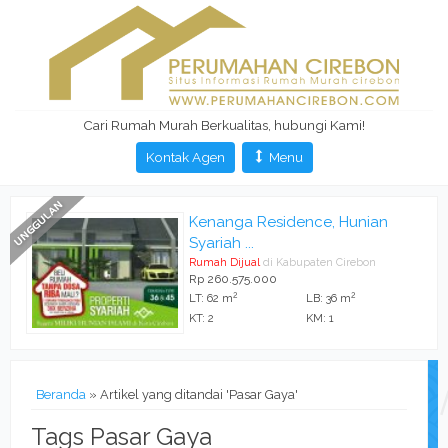
Cari Rumah Murah Berkualitas, hubungi Kami!
Kontak Agen
Menu
Kenanga Residence, Hunian
Syariah ...
Rumah Dijual
di Kabupaten Cirebon
Rp 260.575.000
2
2
LT: 62 m
LB: 36 m
KT: 2
KM: 1
Beranda
»
Artikel yang ditandai 'Pasar Gaya'
Tags Pasar Gaya