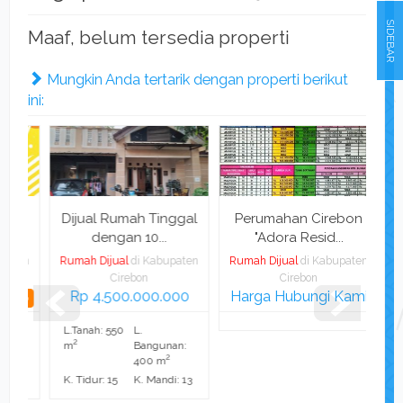
SIDEBAR
Maaf, belum tersedia properti
Mungkin Anda tertarik dengan properti berikut
ini:
ah
Dijual Rumah Tinggal
Perumahan Cirebon
Rum
dengan 10...
"Adora Resid...
ten
Rumah Dijual
di Kabupaten
Rumah Dijual
di Kabupaten
Rum
Cirebon
Cirebon
Rp 4.500.000.000
Harga Hubungi Kami
Rp 
ego
L.Tanah: 550
L.
L.T
2
2
:
m
Bangunan:
m
2
400 m
1
K. Tidur: 15
K. Mandi: 13
K. 