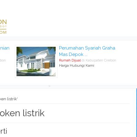
nian
Perumahan Syariah Graha
Mas Depok ...
ebon
Rumah Dijual
di Kabupaten Cirebon
Harga Hubungi Kami
en listrik'
ken listrik
rti