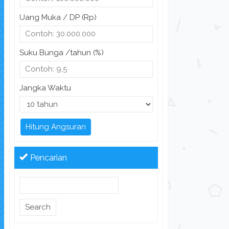
Uang Muka / DP (Rp)
Suku Bunga /tahun (%)
Jangka Waktu
Hitung Angsuran
Pencarian
Search
for: