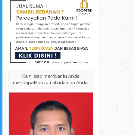
Perumahan Syariah Graha Mas De...
Perum
Kami siap membantu Anda
Rumah Dijual
di Kabupaten Cirebon
Rum
mendapatkan rumah idaman Anda!
Harga Hubungi Kami