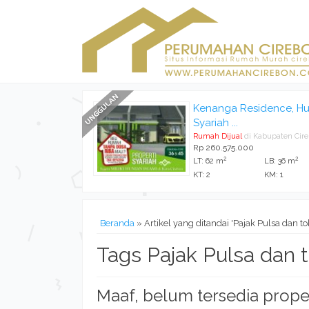
Kenanga Residence, Hu
Syariah ...
Rumah Dijual
di Kabupaten Cir
Rp 260.575.000
2
2
LT: 62 m
LB: 36 m
KT: 2
KM: 1
Beranda
»
Artikel yang ditandai 'Pajak Pulsa dan tok
Tags Pajak Pulsa dan to
Maaf, belum tersedia prope