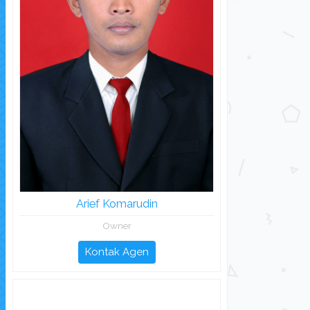
Arief Komarudin
Owner
Kontak Agen