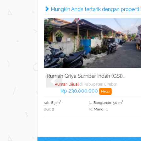
Mungkin Anda tertarik dengan properti be
ah (GSI)...
Dijual Cepat!! Rumah di Komple...
en Cirebon
Rumah Dijual
di Kabupaten Cirebon
Harga Hubungi Kami
Nego
2
ngunan: 50 m
di: 1