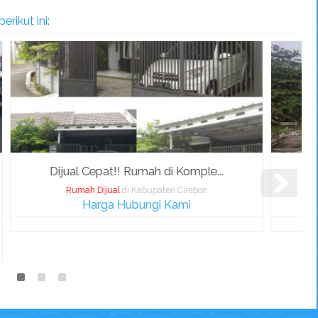
rikut ini:
Perumahan Cirebon "Lobunta Lan...
Rumah Dijual
di Kota Cirebon
Harga Hubungi Kami