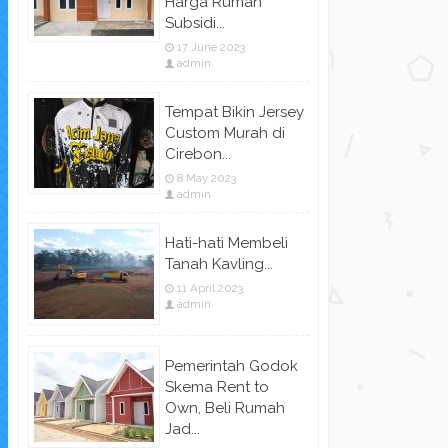
Harga Rumah
Subsidi...
17 June 2023
admin
Tempat Bikin Jersey
Custom Murah di
Cirebon...
8 May 2023
admin
Hati-hati Membeli
Tanah Kavling...
11 April 2023
admin
Pemerintah Godok
Skema Rent to
Own, Beli Rumah
Jad...