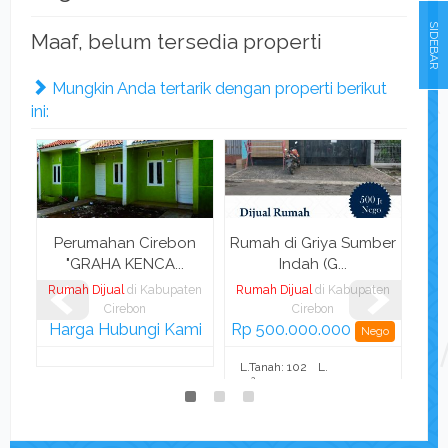
SIDEBAR
Maaf, belum tersedia properti
Mungkin Anda tertarik dengan properti berikut
ini:
ulu
Perumahan Cirebon
Rumah di Griya Sumber
Ru
"GRAHA KENCA...
Indah (G...
ten
Rumah Dijual
di Kabupaten
Rumah Dijual
di Kabupaten
Rum
Cirebon
Cirebon
Harga Hubungi Kami
Rp 500.000.000
Rp 
go
Nego
L.Tanah: 102
L.
L.T
2
2
:
m
Bangunan:
m
2
80 m
1
K. Tidur: 2
K. Mandi: 1
K. 