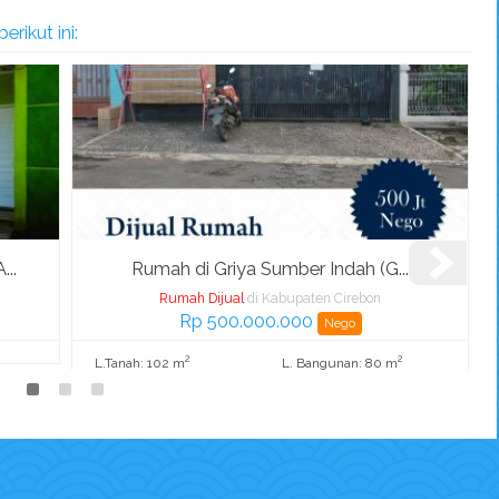
rikut ini:
..
Rumah di Griya Sumber Indah (G...
Rumah Dijual
di Kabupaten Cirebon
Rp 500.000.000
Nego
2
2
L.Tanah: 102 m
L. Bangunan: 80 m
K. Tidur: 2
K. Mandi: 1