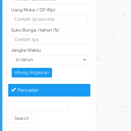
Uang Muka / DP (Rp)
Suku Bunga /tahun (%)
Jangka Waktu
Hitung Angsuran
Pencarian
Search
for: