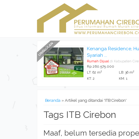
Kenanga Residence, Hu
Syariah ...
Rumah Dijual
di Kabupaten Cir
Rp 260.575.000
2
2
LT: 62 m
LB: 36 m
KT: 2
KM: 1
Beranda
»
Artikel yang ditandai 'ITB Cirebon'
Tags ITB Cirebon
Maaf, belum tersedia prope