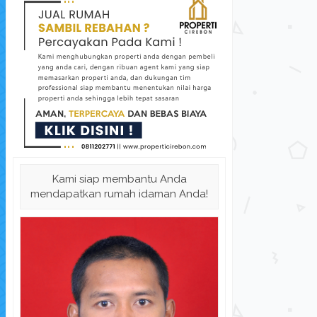
Perumahan Syariah Graha Mas De...
Kenan
Kami siap membantu Anda
Rumah Dijual
di Kabupaten Cirebon
Rum
mendapatkan rumah idaman Anda!
Harga Hubungi Kami
L.Tanah: 62 m
K. Tidur: 2