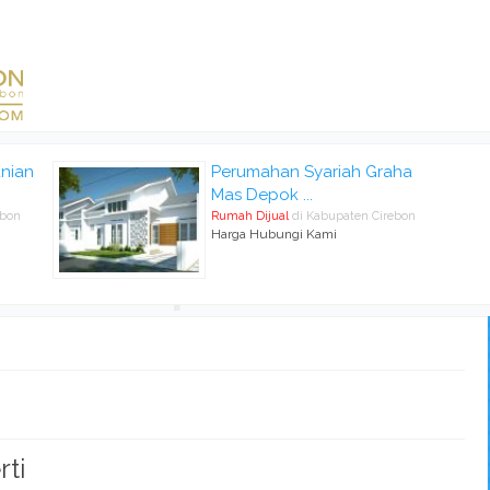
nian
Perumahan Syariah Graha
Mas Depok ...
ebon
Rumah Dijual
di Kabupaten Cirebon
Harga Hubungi Kami
rti