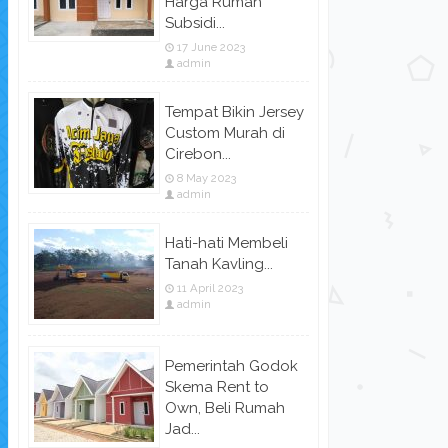
Harga Rumah
Subsidi...
17 June 2023
admin
Tempat Bikin Jersey
Custom Murah di
Cirebon...
8 May 2023
admin
Hati-hati Membeli
Tanah Kavling...
11 April 2023
admin
Pemerintah Godok
Skema Rent to
Own, Beli Rumah
Jad...