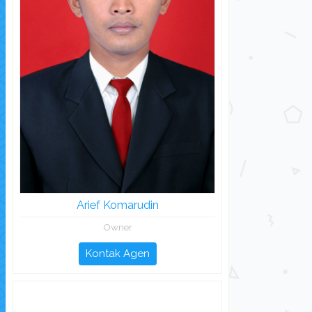
Arief Komarudin
Owner
Kontak Agen