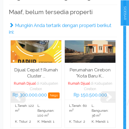
SIDEBAR
Maaf, belum tersedia properti
Mungkin Anda tertarik dengan properti berikut
ini:
er
Dijual Cepat !! Rumah
Perumahan Cirebon
Diju
Cluster ...
"Kota Baru K...
ten
Rumah Dijual
di Kabupaten
Rumah Dijual
di Kabupaten
Rum
Cirebon
Cirebon
Rp 300.000.000
Rp 150.500.000
Ha
go
Nego
L.Tanah: 122
L.
L.Tanah: 60
L.
2
2
:
m
Bangunan:
m
Bangunan:
2
2
100 m
36 m
1
K. Tidur: 2
K. Mandi: 1
K. Tidur: 2
K. Mandi: 1