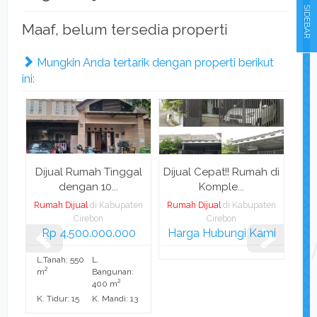
SIDEBAR
Maaf, belum tersedia properti
Mungkin Anda tertarik dengan properti berikut
ini:
n
Dijual Rumah Tinggal
Dijual Cepat!! Rumah di
Pe
dengan 10...
Komple...
ten
Rumah Dijual
di Kabupaten
Rumah Dijual
di Kabupaten
Rum
Cirebon
Cirebon
mi
Rp 4.500.000.000
Harga Hubungi Kami
L.Tanah: 550
L.
L.T
2
2
m
Bangunan:
m
2
400 m
K. Tidur: 15
K. Mandi: 13
K. 