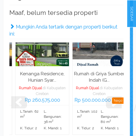
SIDEBAR
Maaf, belum tersedia properti
Mungkin Anda tertarik dengan properti berikut
ini:
on
Kenanga Residence,
Rumah di Griya Sumber
Ru
Hunian Syar...
Indah (G...
ten
Rumah Dijual
di Kabupaten
Rumah Dijual
di Kabupaten
Rum
Cirebon
Cirebon
Rp 260.575.000
Rp 500.000.000
Rp 
Nego
L.Tanah: 62
L.
L.Tanah: 102
L.
L.T
2
2
2
:
m
Bangunan:
m
Bangunan:
m
2
2
36 m
80 m
1
K. Tidur: 2
K. Mandi: 1
K. Tidur: 2
K. Mandi: 1
K. 