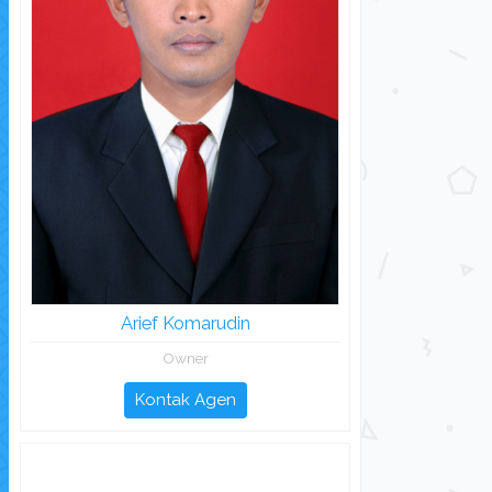
Arief Komarudin
Owner
Kontak Agen