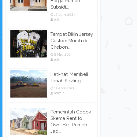
Harga Rumah
Subsidi...
17 June 2023
admin
Tempat Bikin Jersey
Custom Murah di
Cirebon...
8 May 2023
admin
Hati-hati Membeli
Tanah Kavling...
11 April 2023
admin
Pemerintah Godok
Skema Rent to
Own, Beli Rumah
Jad...