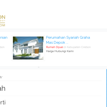
nian
Perumahan Syariah Graha
Mas Depok ...
ebon
Rumah Dijual
di Kabupaten Cirebon
Harga Hubungi Kami
h'
ah
rti