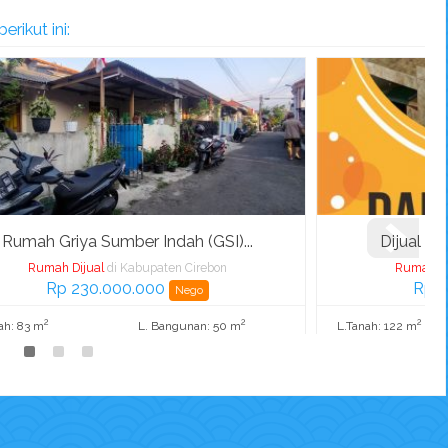
rikut ini:
.
Dijual Cepat !! Rumah Cluster ...
Rumah Dijual
di Kabupaten Cirebon
Rp 300.000.000
Nego
2
2
L.Tanah: 122 m
L. Bangunan: 100 m
K. Tidur: 2
K. Mandi: 1