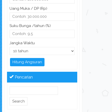
Uang Muka / DP (Rp)
Suku Bunga /tahun (%)
Jangka Waktu
Hitung Angsuran
Pencarian
Search
for: