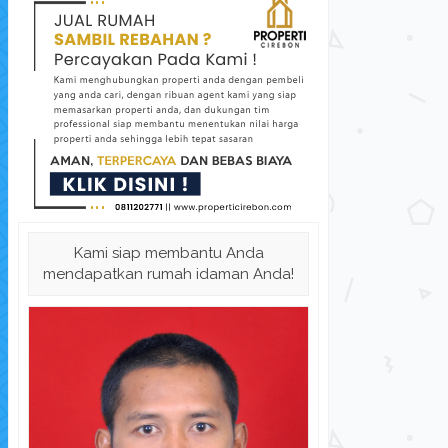
Perumahan Cirebon "GRAHA KENCA...
Perum
Kami siap membantu Anda
Rumah Dijual
di Kabupaten Cirebon
Rum
mendapatkan rumah idaman Anda!
Harga Hubungi Kami
L.Tanah: 60 m
K. Tidur: 2