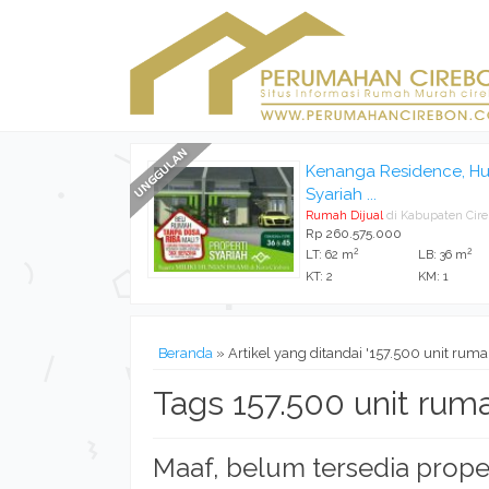
Kenanga Residence, Hu
Syariah ...
Rumah Dijual
di Kabupaten Cir
Rp 260.575.000
2
2
LT: 62 m
LB: 36 m
KT: 2
KM: 1
Beranda
»
Artikel yang ditandai '157.500 unit ruma
Tags 157.500 unit rum
Maaf, belum tersedia prope