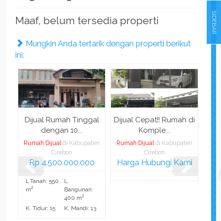
SIDEBAR
Maaf, belum tersedia properti
Mungkin Anda tertarik dengan properti berikut
ini:
n
Dijual Rumah Tinggal
Dijual Cepat!! Rumah di
Per
dengan 10...
Komple...
ten
Rumah Dijual
di Kabupaten
Rumah Dijual
di Kabupaten
Rum
Cirebon
Cirebon
Rp 4.500.000.000
Harga Hubungi Kami
Rp 
L.Tanah: 550
L.
L.T
2
2
:
m
Bangunan:
m
2
400 m
1
K. Tidur: 15
K. Mandi: 13
K. 